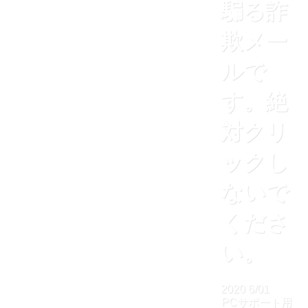
騙る詐
欺メー
ルで
す。絶
対クリ
ックし
ないで
くださ
い。
2020
6/01
PCサポート用