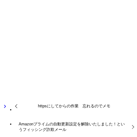
楽天株式会社
[a:——————————.jp
Copyright c Rakuten, Inc. All Rights Reserved. gh—–****** ax
—–****** 2020年5月31日23:27:35
PCサポート用
よかったらシェアしてね！
URLをコピーしました！
httpsにしてからの作業 忘れるのでメモ
Amazonプライムの自動更新設定を解除いたしました！とい
うフィッシング詐欺メール