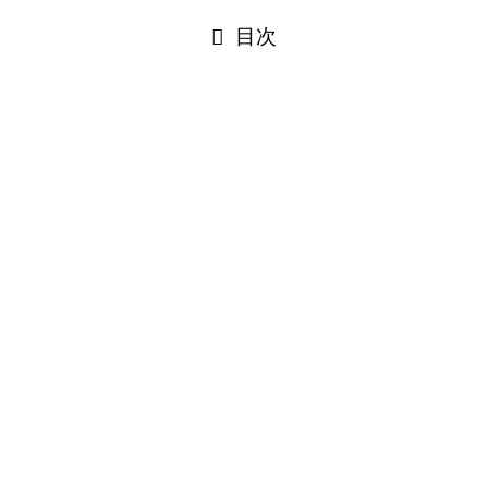
目次
容量
内、合計23 kg（50ポンド）以内。
員、スカイチーム・エリート、エリート・プラス会員のお客様