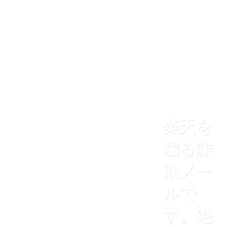
楽天を
騙る詐
欺メー
ルで
す。絶