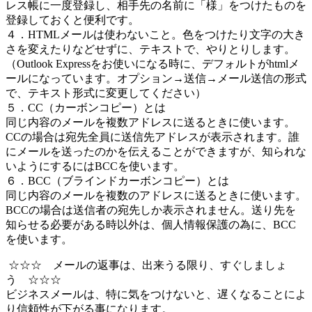
レス帳に一度登録し、相手先の名前に「様」をつけたものを
登録しておくと便利です。
４．HTMLメールは使わないこと。色をつけたり文字の大き
さを変えたりなどせずに、テキストで、やりとりします。
（Outlook Expressをお使いになる時に、デフォルトがhtmlメ
ールになっています。オプション→送信→メール送信の形式
で、テキスト形式に変更してください）
５．CC（カーボンコピー）とは
同じ内容のメールを複数アドレスに送るときに使います。
CCの場合は宛先全員に送信先アドレスが表示されます。誰
にメールを送ったのかを伝えることができますが、知られな
いようにするにはBCCを使います。
６．BCC（ブラインドカーボンコピー）とは
同じ内容のメールを複数のアドレスに送るときに使います。
BCCの場合は送信者の宛先しか表示されません。送り先を
知らせる必要がある時以外は、個人情報保護の為に、BCC
を使います。
☆☆☆ メールの返事は、出来うる限り、すぐしましょ
う ☆☆☆
ビジネスメールは、特に気をつけないと、遅くなることによ
り信頼性が下がる事になります。