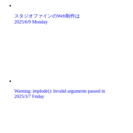
スタジオファインのWeb制作は
2025/6/9 Monday
Warning: implode(): Invalid arguments passed in
2025/3/7 Friday