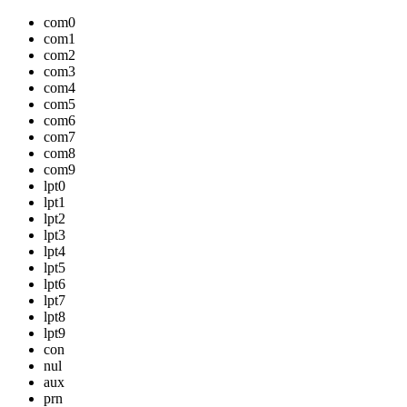
com0
com1
com2
com3
com4
com5
com6
com7
com8
com9
lpt0
lpt1
lpt2
lpt3
lpt4
lpt5
lpt6
lpt7
lpt8
lpt9
con
nul
aux
prn