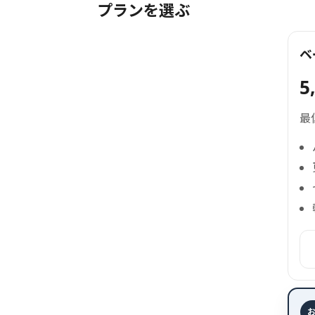
プランを選ぶ
ベ
5
最