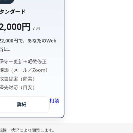
タンダード
2,000円
/ 月
22,000円で、あなたのWeb
当に。
保守＋更新＋軽微修正
相談（メール／Zoom）
改善提案（簡易）
優先対応（目安）
相談
詳細
規模・状況により調整します。