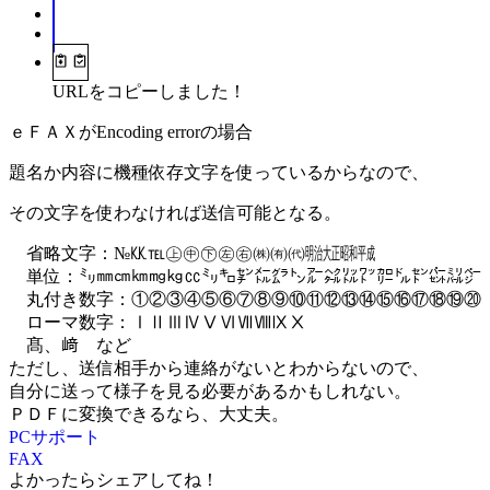
URLをコピーしました！
ｅＦＡＸがEncoding errorの場合
題名か内容に機種依存文字を使っているからなので、
その文字を使わなければ送信可能となる。
省略文字：№㏍℡㊤㊥㊦㊧㊨㈱㈲㈹㍾㍽㍼㍻
単位：㍉㎜㎝㎞㎎㎏㏄㍉㌔㌢㍍㌘㌧㌃㌶㍑㍗㌍㌦㌣㌫㍊㌻
丸付き数字：①②③④⑤⑥⑦⑧⑨⑩⑪⑫⑬⑭⑮⑯⑰⑱⑲⑳
ローマ数字：ⅠⅡⅢⅣⅤⅥⅦⅧⅨⅩ
髙、﨑 など
ただし、送信相手から連絡がないとわからないので、
自分に送って様子を見る必要があるかもしれない。
ＰＤＦに変換できるなら、大丈夫。
PCサポート
FAX
よかったらシェアしてね！