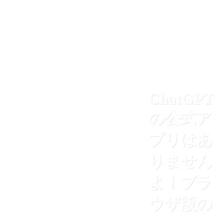
ChatGPT
の公式ア
プリはあ
りません
よ！ブラ
ウザ版の